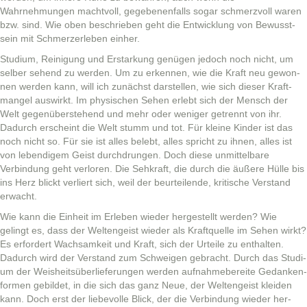
Wahrnehmungen machtvoll, gegebe­nen­falls sog­ar schmerzvoll waren
bzw. sind. Wie oben beschrieben geht die Entwick­lung von Bewusst­
sein mit Schmerz­er­leben einher.
Studi­um, Reini­gung und Erstarkung genü­gen jedoch noch nicht, um
sel­ber sehend zu wer­den. Um zu erken­nen, wie die Kraft neu gewon­
nen wer­den kann, will ich zunächst darstellen, wie sich dieser Kraft­
man­gel auswirkt. Im physis­chen Sehen erlebt sich der Men­sch der
Welt gegenüber­ste­hend und mehr oder weniger getren­nt von ihr.
Dadurch erscheint die Welt stumm und tot. Für kleine Kinder ist das
noch nicht so. Für sie ist alles belebt, alles spricht zu ihnen, alles ist
von lebendi­gem Geist durch­drun­gen. Doch diese unmit­tel­bare
Verbindung geht ver­loren. Die Sehkraft, die durch die äußere Hülle bis
ins Herz blickt ver­liert sich, weil der beurteilende, kri­tis­che Ver­stand
erwacht.
Wie kann die Ein­heit im Erleben wieder hergestellt wer­den? Wie
gelingt es, dass der Wel­tengeist wieder als Kraftquelle im Sehen wirkt?
Es erfordert Wach­samkeit und Kraft, sich der Urteile zu enthal­ten.
Dadurch wird der Ver­stand zum Schweigen gebracht. Durch das Studi­
um der Weisheit­süber­liefer­un­gen wer­den auf­nah­me­bere­ite Gedanken­
for­men gebildet, in die sich das ganz Neue, der Wel­tengeist klei­den
kann. Doch erst der liebevolle Blick, der die Verbindung wieder her­