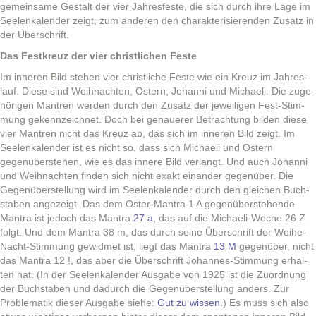
gemein­same Gestalt der vier Jahres­feste, die sich durch ihre Lage im
See­lenkalen­der zeigt, zum anderen den charak­ter­isieren­den Zusatz in
der Überschrift.
Das Fes­tkreuz der vier christlichen Feste
Im inneren Bild ste­hen vier christliche Feste wie ein Kreuz im Jahres­
lauf. Diese sind Wei­h­nacht­en, Ostern, Johan­ni und Michaeli. Die zuge­
höri­gen Mantren wer­den durch den Zusatz der jew­eili­gen Fest-Stim­
mung gekennze­ich­net. Doch bei genauer­er Betra­ch­tung bilden diese
vier Mantren nicht das Kreuz ab, das sich im inneren Bild zeigt. Im
See­lenkalen­der ist es nicht so, dass sich Michaeli und Ostern
gegenüber­ste­hen, wie es das innere Bild ver­langt. Und auch Johan­ni
und Wei­h­nacht­en find­en sich nicht exakt einan­der gegenüber. Die
Gegenüber­stel­lung wird im See­lenkalen­der durch den gle­ichen Buch­
staben angezeigt. Das dem Oster-Mantra 1 A gegenüber­ste­hende
Mantra ist jedoch das Mantra
27 a
, das auf die Michaeli-Woche 26 Z
fol­gt. Und dem Mantra 38 m, das durch seine Über­schrift der Wei­he-
Nacht-Stim­mung gewid­met ist, liegt das Mantra
13 M
gegenüber, nicht
das Mantra 12 !, das aber die Über­schrift Johannes-Stim­mung erhal­
ten hat. (In der See­lenkalen­der Aus­gabe von 1925 ist die Zuord­nung
der Buch­staben und dadurch die Gegenüber­stel­lung anders. Zur
Prob­lematik dieser Aus­gabe siehe:
Gut zu wis­sen
.) Es muss sich also