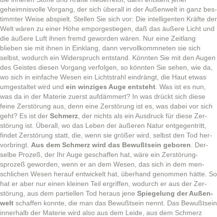
geheimnisvolle Vor­gang, der sich über­all in der Außen­welt in ganz bes­
timmter Weise abspielt. Stellen Sie sich vor: Die intel­li­gen­ten Kräfte der
Welt wären zu ein­er Höhe emporgestiegen, daß das äußere Licht und
die äußere Luft ihnen fremd gewor­den wären. Nur eine Zeit­lang
blieben sie mit ihnen in Ein­klang, dann ver­vol­lkomm­neten sie sich
selb­st, wodurch ein Wider­spruch ent­stand. Kön­nten Sie mit den Augen
des Geistes diesen Vor­gang ver­fol­gen, so kön­nten Sie sehen, wie da,
wo sich in ein­fache Wesen ein Licht­strahl ein­drängt, die Haut etwas
umgestal­tet wird und
ein winziges Auge entste­ht
. Was ist es nun,
was da in der Materie zuerst aufdäm­mert? In was drückt sich diese
feine Zer­störung aus, denn eine Zer­störung ist es, was dabei vor sich
geht? Es ist der
Schmerz
, der nichts als ein Aus­druck für diese Zer­
störung ist. Über­all, wo das Leben der äußeren Natur ent­ge­gen­tritt,
find­et Zer­störung statt, die, wenn sie größer wird, selb­st den Tod her­
vor­bringt.
Aus dem Schmerz wird das Bewußt­sein geboren
. Der­
selbe Prozeß, der Ihr Auge geschaf­fen hat, wäre ein Zer­störung­
sprozeß gewor­den, wenn er an dem Wesen, das sich in dem men­
schlichen Wesen her­auf entwick­elt hat, über­hand genom­men hätte. So
hat er aber nur einen kleinen Teil ergrif­f­en, wodurch er aus der Zer­
störung, aus dem par­tiellen Tod her­aus jene
Spiegelung der Außen­
welt
schaf­fen kon­nte, die man das Bewußt­sein nen­nt. Das Bewußt­sein
inner­halb der Materie wird also aus dem Lei­de, aus dem Schmerz