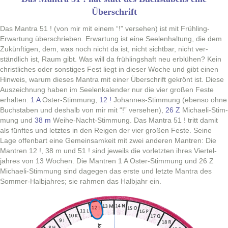
Überschrift
Das Mantra 51 ! (von mir mit einem “!” verse­hen) ist mit Früh­ling-
Erwartung über­schrieben. Erwartung ist eine See­len­hal­tung, die dem
Zukün­fti­gen, dem, was noch nicht da ist, nicht sicht­bar, nicht ver­
ständlich ist, Raum gibt. Was will da früh­ling­shaft neu erblühen? Kein
christlich­es oder son­stiges Fest liegt in dieser Woche und gibt einen
Hin­weis, warum dieses Mantra mit ein­er Über­schrift gekrönt ist. Diese
Ausze­ich­nung haben im See­lenkalen­der nur die vier großen Feste
erhal­ten:
1 A
Oster-Stim­mung,
12 !
Johannes-Stim­mung (eben­so ohne
Buch­staben und deshalb von mir mit “!” verse­hen),
26 Z
Michaeli-Stim­
mung und
38 m
Wei­he-Nacht-Stim­mung. Das Mantra 51 ! tritt damit
als fün­ftes und let­ztes in den Reigen der vier großen Feste. Seine
Lage offen­bart eine Gemein­samkeit mit zwei anderen Mantren: Die
Mantren 12 !, 38 m und 51 ! sind jew­eils die vor­let­zten ihres Viertel­
jahres von 13 Wochen. Die Mantren 1 A Oster-Stim­mung und 26 Z
Michaeli-Stim­mung sind dage­gen das erste und let­zte Mantra des
Som­mer-Hal­b­jahres; sie rah­men das Hal­b­jahr ein.