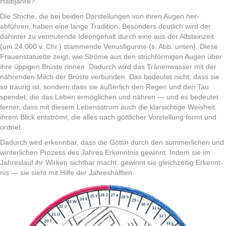
Halbjahre?
Die Striche, die bei bei­den Darstel­lun­gen von ihren Augen her­
abführen, haben eine lange Tra­di­tion. Beson­ders deut­lich wird der
dahin­ter zu ver­mu­tende Ideenge­halt durch eine aus der Alt­steinzeit
(um 24.000 v. Chr.) stam­mende Venus­fig­urine (s. Abb. unten). Diese
Frauen­stat­uette zeigt, wie Ströme aus den strich­för­mi­gen Augen über
ihre üppi­gen Brüste rin­nen. Dadurch wird das Trä­nen­wass­er mit der
nähren­den Milch der Brüste ver­bun­den. Das bedeutet nicht, dass sie
so trau­rig ist, son­dern dass sie äußer­lich den Regen und den Tau
spendet, die das Leben ermöglichen und nähren — und es bedeutet
fern­er, dass mit diesem Lebensstrom auch die klar­sichtige Weisheit
ihrem Blick entströmt, die alles nach göt­tlich­er Vorstel­lung formt und
ordnet.
Dadurch wird erkennbar, dass die Göt­tin durch den som­mer­lichen und
win­ter­lichen Prozess des Jahres Erken­nt­nis gewin­nt. Indem sie im
Jahres­lauf ihr Wirken sicht­bar macht, gewin­nt sie gle­ichzeit­ig Erken­nt­
nis — sie sieht mit Hil­fe der Jahreshälften.