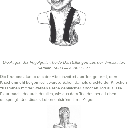
Die Augen der Vogel­göt­tin, bei­de Darstel­lun­gen aus der Vin­cakul­tur,
Ser­bi­en, 5000 — 4500 v. Chr.
Die Frauen­stat­uette aus der Alt­steinzeit ist aus Ton geformt, dem
Knochen­mehl beigemis­cht wurde. Schon damals drück­te der Knochen
zusam­men mit der weißen Farbe geble­ichter Knochen Tod aus. Die
Fig­ur macht dadurch deut­lich, wie aus dem Tod das neue Leben
entspringt. Und dieses Leben entströmt ihren Augen!