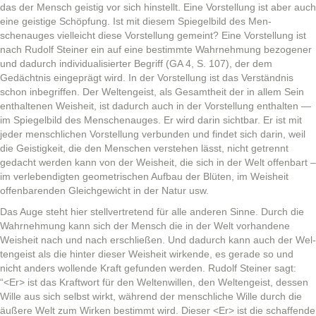
das der Men­sch geistig vor sich hin­stellt. Eine Vorstel­lung ist aber auch
eine geistige Schöp­fung. Ist mit diesem Spiegel­bild des Men­
schenauges vielle­icht diese Vorstel­lung gemeint? Eine Vorstel­lung ist
nach Rudolf Stein­er ein auf eine bes­timmte Wahrnehmung bezo­gen­er
und dadurch indi­vid­u­al­isiert­er Begriff (GA 4, S. 107), der dem
Gedächt­nis eingeprägt wird. In der Vorstel­lung ist das Ver­ständ­nis
schon inbe­grif­f­en. Der Wel­tengeist, als Gesamtheit der in allem Sein
enthal­te­nen Weisheit, ist dadurch auch in der Vorstel­lung enthal­ten —
im Spiegel­bild des Men­schenauges. Er wird darin sicht­bar. Er ist mit
jed­er men­schlichen Vorstel­lung ver­bun­den und find­et sich darin, weil
die Geistigkeit, die den Men­schen ver­ste­hen lässt, nicht getren­nt
gedacht wer­den kann von der Weisheit, die sich in der Welt offen­bart –
im ver­lebendigten geometrischen Auf­bau der Blüten, im Weisheit
offen­baren­den Gle­ichgewicht in der Natur usw.
Das Auge ste­ht hier stel­lvertre­tend für alle anderen Sinne. Durch die
Wahrnehmung kann sich der Men­sch die in der Welt vorhan­dene
Weisheit nach und nach erschließen. Und dadurch kann auch der Wel­
tengeist als die hin­ter dieser Weisheit wirk­ende, es ger­ade so und
nicht anders wol­lende Kraft gefun­den wer­den. Rudolf Stein­er sagt:
“<Er> ist das Kraft­wort für den Wel­tenwillen, den Wel­tengeist, dessen
Wille aus sich selb­st wirkt, während der men­schliche Wille durch die
äußere Welt zum Wirken bes­timmt wird. Dieser <Er> ist die schaf­fende