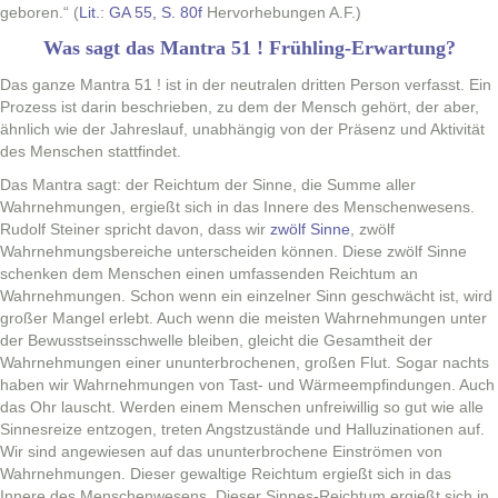
geboren.“ (
Lit.
:
GA 55, S. 80f
Her­vorhe­bun­gen A.F.)
Was sagt das Mantra 51 ! Frühling-Erwartung?
Das ganze Mantra 51 ! ist in der neu­tralen drit­ten Per­son ver­fasst. Ein
Prozess ist darin beschrieben, zu dem der Men­sch gehört, der aber,
ähn­lich wie der Jahres­lauf, unab­hängig von der Präsenz und Aktiv­ität
des Men­schen stattfindet.
Das Mantra sagt: der Reich­tum der Sinne, die Summe aller
Wahrnehmungen, ergießt sich in das Innere des Men­schen­we­sens.
Rudolf Stein­er spricht davon, dass wir
zwölf Sinne
, zwölf
Wahrnehmungs­bere­iche unter­schei­den kön­nen. Diese zwölf Sinne
schenken dem Men­schen einen umfassenden Reich­tum an
Wahrnehmungen. Schon wenn ein einzel­ner Sinn geschwächt ist, wird
großer Man­gel erlebt. Auch wenn die meis­ten Wahrnehmungen unter
der Bewusst­seinss­chwelle bleiben, gle­icht die Gesamtheit der
Wahrnehmungen ein­er unun­ter­broch­enen, großen Flut. Sog­ar nachts
haben wir Wahrnehmungen von Tast- und Wärmeempfind­un­gen. Auch
das Ohr lauscht. Wer­den einem Men­schen unfrei­willig so gut wie alle
Sin­nes­reize ent­zo­gen, treten Angstzustände und Hal­luz­i­na­tio­nen auf.
Wir sind angewiesen auf das unun­ter­broch­ene Ein­strö­men von
Wahrnehmungen. Dieser gewaltige Reich­tum ergießt sich in das
Innere des Men­schen­we­sens. Dieser Sinnes-Reich­tum ergießt sich in