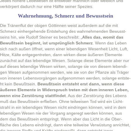
Jedes höhere Lebe­we­sen ist entwed­er männlich oder weib­lich und
verkör­pert dadurch nur eine Hälfte sein­er Spezies.
Wahrnehmung, Schmerz und Bewusstsein
Die Trä­nen­flut der obi­gen Göt­tin­nen weist außer­dem auf die mit
Schmerz ein­herge­hende Entste­hung des wahrnehmenden Bewusst­
seins hin, wie Rudolf Stein­er es beschreibt: „
Alles das, wom­it das
Bewußt­sein begin­nt, ist ursprünglich Schmerz
. Wenn das Leben
sich nach außen öffnet, wenn ein­er lebendi­gen Wesen­heit Licht, Luft,
Hitze, Kälte ent­ge­gen­treten, dann wirken diese äußeren Ele­mente
zunächst auf das lebendi­ge Wesen. Solange diese Ele­mente aber nur
auf dieses lebendi­ge Wesen wirken, solange sie von diesem lebendi­
gen Wesen aufgenom­men wer­den, wie sie von der Pflanze als Träger
von inneren Lebensvorgän­gen aufgenom­men wer­den, solange entste­
ht kein Bewußt­sein.
Bewußt­sein entste­ht erst dann, wenn diese
äußeren Ele­mente in Wider­spruch treten mit dem inneren Leben,
wenn eine Zer­störung stat­tfind­et
. Aus der Zer­störung des Lebens
muß das Bewußt­sein erfließen. Ohne teil­weisen Tod wird ein Licht­
strahl in ein lebendi­ges Wesen nicht ein­drin­gen kön­nen, wird in dem
lebendi­gen Wesen nie der Vor­gang angeregt wer­den kön­nen, aus
dem das Bewußt­sein entspringt. Wenn aber das Licht in die Ober­
fläche des Lebens ein­dringt, dann eine teil­weise Ver­wüs­tung anrichtet,
die inneren Stoffe und Kräfte nieder­reißt, dann entste­ht jen­er