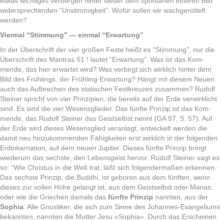
etwas wichtiges ver­ber­gen hin­ter dieser dem spon­ta­nen inneren Bild
wider­sprechen­den “Unstim­migkeit”. Wofür sollen wir wachgerüt­telt
werden?
Vier­mal “Stim­mung” — ein­mal “Erwartung”
In der Über­schrift der vier großen Feste heißt es “Stim­mung”, nur die
Über­schrift des Mantras 51 ! lautet “Erwartung”. Was ist das Kom­
mende, das hier erwartet wird? Was ver­birgt sich wirk­lich hin­ter dem
Bild des Früh­lings, der Früh­ling-Erwartung? Hängt mit diesem Neuen
auch das Auf­brechen des sta­tis­chen Fes­tkreuzes zusam­men? Rudolf
Stein­er spricht von vier Prinzip­i­en, die bere­its auf der Erde ver­wirk­licht
sind. Es sind die vier Wesens­glieder. Das fün­fte Prinzip ist das Kom­
mende, das Rudolf Stein­er das Geist­selb­st nen­nt (GA 97, S. 57). Auf
der Erde wird dieses Wesens­glied ver­an­lagt, entwick­elt wer­den die
damit neu hinzuk­om­menden Fähigkeit­en erst wirk­lich in der fol­gen­den
Erdinkar­na­tion, auf dem neuen Jupiter. Dieses fün­fte Prinzip bringt
wiederum das sech­ste, den Lebens­geist her­vor. Rudolf Stein­er sagt es
so: “Wie Chris­tus in die Welt trat, läßt sich fol­gen­der­maßen erken­nen.
Das sech­ste Prinzip, die Bud­dhi, ist geboren aus dem fün­ften, wenn
dieses zur vollen Höhe gelangt ist, aus dem Geist­selb­st oder Man­as,
oder wie die Griechen damals das
fün­fte Prinzip
nan­nten, aus der
Sophia
. Alle Gnos­tik­er, die sich zum Sinne des Johannes-Evan­geli­ums
bekan­nten, nan­nten die Mut­ter Jesu «Sophia». Durch das Erscheinen