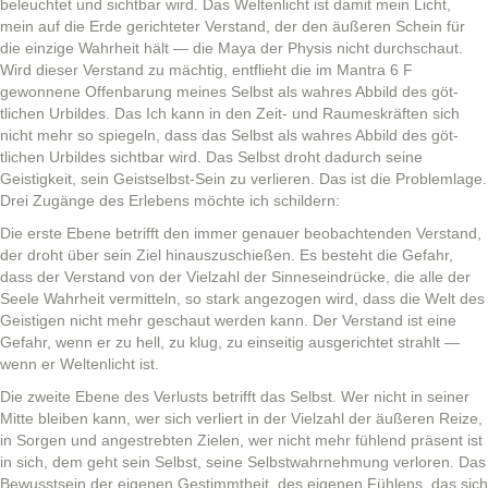
beleuchtet und sicht­bar wird. Das Wel­tenlicht ist damit mein Licht,
mein auf die Erde gerichteter Ver­stand, der den äußeren Schein für
die einzige Wahrheit hält — die Maya der Physis nicht durch­schaut.
Wird dieser Ver­stand zu mächtig, ent­flieht die im Mantra 6 F
gewonnene Offen­barung meines Selb­st als wahres Abbild des göt­
tlichen Urbildes. Das Ich kann in den Zeit- und Raumeskräften sich
nicht mehr so spiegeln, dass das Selb­st als wahres Abbild des göt­
tlichen Urbildes sicht­bar wird. Das Selb­st dro­ht dadurch seine
Geistigkeit, sein Geist­selb­st-Sein zu ver­lieren. Das ist die Prob­lem­lage.
Drei Zugänge des Erlebens möchte ich schildern:
Die erste Ebene bet­rifft den immer genauer beobach­t­en­den Ver­stand,
der dro­ht über sein Ziel hin­auszuschießen. Es beste­ht die Gefahr,
dass der Ver­stand von der Vielzahl der Sin­ne­sein­drücke, die alle der
Seele Wahrheit ver­mit­teln, so stark ange­zo­gen wird, dass die Welt des
Geisti­gen nicht mehr geschaut wer­den kann. Der Ver­stand ist eine
Gefahr, wenn er zu hell, zu klug, zu ein­seit­ig aus­gerichtet strahlt —
wenn er Wel­tenlicht ist.
Die zweite Ebene des Ver­lusts bet­rifft das Selb­st. Wer nicht in sein­er
Mitte bleiben kann, wer sich ver­liert in der Vielzahl der äußeren Reize,
in Sor­gen und angestrebten Zie­len, wer nicht mehr füh­lend präsent ist
in sich, dem geht sein Selb­st, seine Selb­st­wahrnehmung ver­loren. Das
Bewusst­sein der eige­nen Ges­timmtheit, des eige­nen Füh­lens, das sich