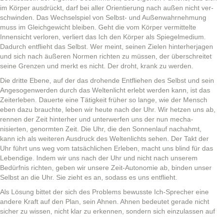
im Kör­p­er aus­drückt, darf bei aller Ori­en­tierung nach außen nicht ver­
schwinden. Das Wech­sel­spiel von Selb­st- und Außen­wahrnehmung
muss im Gle­ichgewicht bleiben. Geht die vom Kör­p­er ver­mit­telte
Innen­sicht ver­loren, ver­liert das Ich den Kör­p­er als Spiegelmedi­um.
Dadurch ent­flieht das Selb­st. Wer meint, seinen Zie­len hin­ter­her­ja­gen
und sich nach äußeren Nor­men richt­en zu müssen, der über­schre­it­et
seine Gren­zen und merkt es nicht. Der dro­ht, krank zu werden.
Die dritte Ebene, auf der das dro­hende Ent­fliehen des Selb­st und sein
Ange­so­gen­wer­den durch das Wel­tenlicht erlebt wer­den kann, ist das
Zeit­er­leben. Dauerte eine Tätigkeit früher so lange, wie der Men­sch
eben dazu brauchte, leben wir heute nach der Uhr. Wir het­zen uns ab,
ren­nen der Zeit hin­ter­her und unter­w­er­fen uns der nun mech­a­
nisierten, genormten Zeit. Die Uhr, die den Son­nen­lauf nachahmt,
kann ich als weit­eren Aus­druck des Wel­tenlichts sehen. Der Takt der
Uhr führt uns weg vom tat­säch­lichen Erleben, macht uns blind für das
Lebendi­ge. Indem wir uns nach der Uhr und nicht nach unserem
Bedürf­nis richt­en, geben wir unsere Zeit-Autonomie ab, binden unser
Selb­st an die Uhr. Sie zieht es an, sodass es uns entflieht.
Als Lösung bit­tet der sich des Prob­lems bewusste Ich-Sprech­er eine
andere Kraft auf den Plan, sein Ahnen. Ahnen bedeutet ger­ade nicht
sich­er zu wis­sen, nicht klar zu erken­nen, son­dern sich einzu­lassen auf