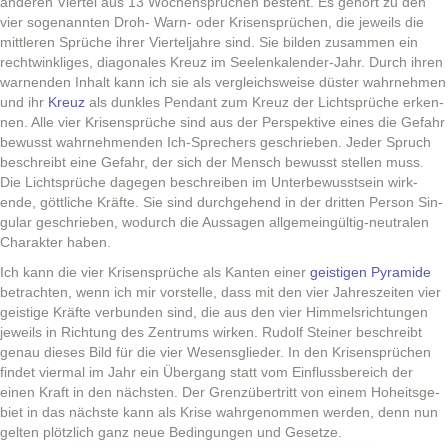
anderen Vier­tel aus 13 Wochen­sprüchen beste­ht. Es gehört zu den
vier soge­nan­nten Droh- Warn- oder Krisen­sprüchen, die jew­eils die
mit­tleren Sprüche ihrer Viertel­jahre sind. Sie bilden zusam­men ein
rechtwin­kliges, diag­o­nales Kreuz im See­lenkalen­der-Jahr. Durch ihren
war­nen­den Inhalt kann ich sie als ver­gle­ich­sweise düster wahrnehmen
und ihr
Kreuz
als dun­kles Pen­dant zum Kreuz der Licht­sprüche erken­
nen. Alle vier Krisen­sprüche sind aus der Per­spek­tive eines die Gefahr
bewusst wahrnehmenden Ich-Sprech­ers geschrieben. Jed­er Spruch
beschreibt eine Gefahr, der sich der Men­sch bewusst stellen muss.
Die Licht­sprüche dage­gen beschreiben im Unter­be­wusst­sein wirk­
ende, göt­tliche Kräfte. Sie sind durchge­hend in der drit­ten Per­son Sin­
gu­lar geschrieben, wodurch die Aus­sagen all­ge­me­ingültig-neu­tralen
Charak­ter haben.
Ich kann die vier Krisen­sprüche als Kan­ten ein­er
geisti­gen Pyra­mide
betra­cht­en, wenn ich mir vorstelle, dass mit den vier Jahreszeit­en vier
geistige Kräfte ver­bun­den sind, die aus den vier Him­mel­srich­tun­gen
jew­eils in Rich­tung des Zen­trums wirken. Rudolf Stein­er beschreibt
genau dieses Bild für die vier Wesens­glieder. In den Krisen­sprüchen
find­et vier­mal im Jahr ein Über­gang statt vom Ein­fluss­bere­ich der
einen Kraft in den näch­sten. Der Gren­züber­tritt von einem Hoheits­ge­
bi­et in das näch­ste kann als Krise wahrgenom­men wer­den, denn nun
gel­ten plöt­zlich ganz neue Bedin­gun­gen und Gesetze.