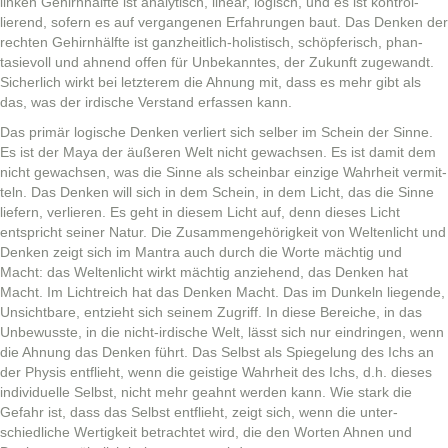
linken Gehirn­hälfte ist ana­lytisch, lin­ear, logisch, und es ist kon­trol­
lierend, sofern es auf ver­gan­genen Erfahrun­gen baut. Das Denken der
recht­en Gehirn­hälfte ist ganzheitlich-holis­tisch, schöpferisch, phan­
tasievoll und ahnend offen für Unbekan­ntes, der Zukun­ft zuge­wandt.
Sicher­lich wirkt bei let­zterem die Ahnung mit, dass es mehr gibt als
das, was der irdis­che Ver­stand erfassen kann.
Das primär logis­che Denken ver­liert sich sel­ber im Schein der Sinne.
Es ist der Maya der äußeren Welt nicht gewach­sen. Es ist damit dem
nicht gewach­sen, was die Sinne als schein­bar einzige Wahrheit ver­mit­
teln. Das Denken will sich in dem Schein, in dem Licht, das die Sinne
liefern, ver­lieren. Es geht in diesem Licht auf, denn dieses Licht
entspricht sein­er Natur. Die Zusam­menge­hörigkeit von Wel­tenlicht und
Denken zeigt sich im Mantra auch durch die Worte mächtig und
Macht: das Wel­tenlicht wirkt mächtig anziehend, das Denken hat
Macht. Im Lichtre­ich hat das Denken Macht. Das im Dunkeln liegende,
Unsicht­bare, entzieht sich seinem Zugriff. In diese Bere­iche, in das
Unbe­wusste, in die nicht-irdis­che Welt, lässt sich nur ein­drin­gen, wenn
die Ahnung das Denken führt. Das Selb­st als Spiegelung des Ichs an
der Physis ent­flieht, wenn die geistige Wahrheit des Ichs, d.h. dieses
indi­vidu­elle Selb­st, nicht mehr geah­nt wer­den kann. Wie stark die
Gefahr ist, dass das Selb­st ent­flieht, zeigt sich, wenn die unter­
schiedliche Wer­tigkeit betra­chtet wird, die den Worten Ahnen und