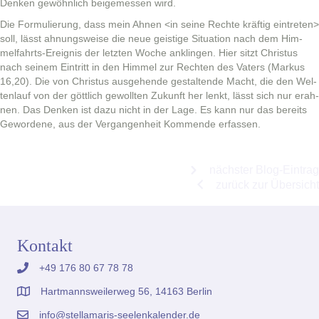
Denken gewöhn­lich beigemessen wird.
Die For­mulierung, dass mein Ahnen <in seine Rechte kräftig ein­treten>
soll, lässt ahnungsweise die neue geistige Sit­u­a­tion nach dem Him­
melfahrts-Ereig­nis der let­zten Woche anklin­gen. Hier sitzt Chris­tus
nach seinem Ein­tritt in den Him­mel zur Recht­en des Vaters (Markus
16,20). Die von Chris­tus aus­ge­hende gestal­tende Macht, die den Wel­
tenlauf von der göt­tlich gewoll­ten Zukun­ft her lenkt, lässt sich nur erah­
nen. Das Denken ist dazu nicht in der Lage. Es kann nur das bere­its
Gewor­dene, aus der Ver­gan­gen­heit Kom­mende erfassen.
näch­ster Blog-Eintrag
zurück zur Übersicht
Kontakt
+49 176 80 67 78 78
Hartmannsweilerweg 56, 14163 Berlin
info@stellamaris-seelenkalender.de