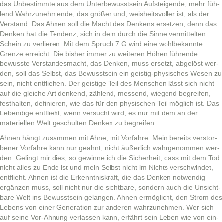
das Unbes­timmte aus dem Unter­be­wusst­sein Auf­steigende, mehr füh­
lend Wahrzunehmende, das größer und, weisheitsvoller ist, als der
Ver­stand. Das Ahnen soll die Macht des Denkens erset­zen, denn das
Denken hat die Ten­denz, sich in dem durch die Sinne ver­mit­tel­ten
Schein zu ver­lieren. Mit dem Spruch 7 G wird eine wohlbekan­nte
Gren­ze erre­icht. Die bish­er immer zu weit­eren Höhen führende
bewusste Ver­standes­macht, das Denken, muss erset­zt, abgelöst wer­
den, soll das Selb­st, das Bewusst­sein ein geistig-physis­ches Wesen zu
sein, nicht ent­fliehen. Der geistige Teil des Men­schen lässt sich nicht
auf die gle­iche Art denk­end, zäh­lend, messend, wiegend begreifen,
fes­thal­ten, definieren, wie das für den physis­chen Teil möglich ist. Das
Lebendi­ge ent­flieht, wenn ver­sucht wird, es nur mit dem an der
materiellen Welt geschul­ten Denken zu begreifen.
Ahnen hängt zusam­men mit Ahne, mit Vor­fahre. Mein bere­its ver­stor­
ben­er Vor­fahre kann nur geah­nt, nicht äußer­lich wahrgenom­men wer­
den. Gelingt mir dies, so gewinne ich die Sicher­heit, dass mit dem Tod
nicht alles zu Ende ist und mein Selb­st nicht im Nichts ver­schwindet,
ent­flieht. Ahnen ist die Erken­nt­niskraft, die das Denken notwendig
ergänzen muss, soll nicht nur die sicht­bare, son­dern auch die Unsicht­
bare Welt ins Bewusst­sein gelan­gen. Ahnen ermöglicht, den Strom des
Lebens von ein­er Gen­er­a­tion zur anderen wahrzunehmen. Wer sich
auf seine Vor-Ahnung ver­lassen kann, erfährt sein Leben wie von ein­