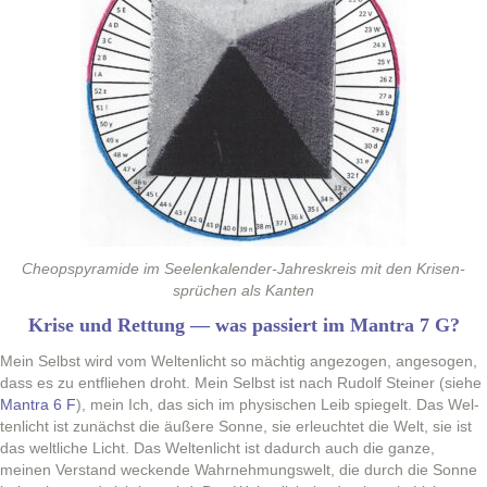
Cheop­spyra­mide im See­lenkalen­der-Jahreskreis mit den Krisen­
sprüchen als Kanten
Krise und Rettung — was passiert im Mantra 7 G?
Mein Selb­st wird vom Wel­tenlicht so mächtig ange­zo­gen, ange­so­gen,
dass es zu ent­fliehen dro­ht. Mein Selb­st ist nach Rudolf Stein­er (siehe
Mantra 6 F
), mein Ich, das sich im physis­chen Leib spiegelt. Das Wel­
tenlicht ist zunächst die äußere Sonne, sie erleuchtet die Welt, sie ist
das weltliche Licht. Das Wel­tenlicht ist dadurch auch die ganze,
meinen Ver­stand weck­ende Wahrnehmungswelt, die durch die Sonne