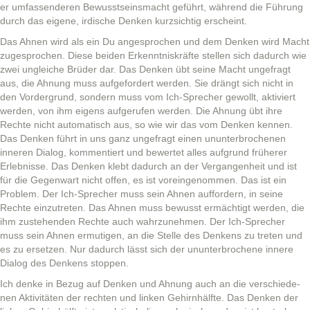
er umfassenderen Bewusst­seins­macht geführt, während die Führung
durch das eigene, irdis­che Denken kurzsichtig erscheint.
Das Ahnen wird als ein Du ange­sprochen und dem Denken wird Macht
zuge­sprochen. Diese bei­den Erken­nt­niskräfte stellen sich dadurch wie
zwei ungle­iche Brüder dar. Das Denken übt seine Macht unge­fragt
aus, die Ahnung muss aufge­fordert wer­den. Sie drängt sich nicht in
den Vorder­grund, son­dern muss vom Ich-Sprech­er gewollt, aktiviert
wer­den, von ihm eigens aufgerufen wer­den. Die Ahnung übt ihre
Rechte nicht automa­tisch aus, so wie wir das vom Denken ken­nen.
Das Denken führt in uns ganz unge­fragt einen unun­ter­broch­enen
inneren Dia­log, kom­men­tiert und bew­ertet alles auf­grund früher­er
Erleb­nisse. Das Denken klebt dadurch an der Ver­gan­gen­heit und ist
für die Gegen­wart nicht offen, es ist vor­ein­genom­men. Das ist ein
Prob­lem. Der Ich-Sprech­er muss sein Ahnen auf­fordern, in seine
Rechte einzutreten. Das Ahnen muss bewusst ermächtigt wer­den, die
ihm zuste­hen­den Rechte auch wahrzunehmen. Der Ich-Sprech­er
muss sein Ahnen ermuti­gen, an die Stelle des Denkens zu treten und
es zu erset­zen. Nur dadurch lässt sich der unun­ter­broch­ene innere
Dia­log des Denkens stoppen.
Ich denke in Bezug auf Denken und Ahnung auch an die ver­schiede­
nen Aktiv­itäten der recht­en und linken Gehirn­hälfte. Das Denken der