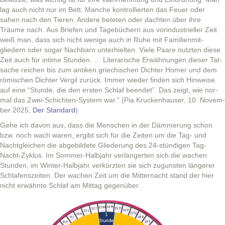
lag auch nicht nur im Bett. Manche kon­trol­lierten das Feuer oder
sahen nach den Tieren. Andere beteten oder dacht­en über ihre
Träume nach. Aus Briefen und Tage­büch­ern aus vorindus­trieller Zeit
weiß man, dass sich nicht wenige auch in Ruhe mit Fam­i­lien­mit­
gliedern oder sog­ar Nach­barn unter­hiel­ten. Viele Paare nutzten diese
Zeit auch für intime Stun­den. … Lit­er­arische Erwäh­nun­gen dieser Tat­
sache reichen bis zum antiken griechis­chen Dichter Homer und dem
römis­chen Dichter Vergil zurück. Immer wieder find­en sich Hin­weise
auf eine “Stunde, die den ersten Schlaf been­det”. Das zeigt, wie nor­
mal das Zwei-Schicht­en-Sys­tem war.” (Pia Kruck­en­hauser, 10. Novem­
ber 2025,
Der Stan­dard
)
Gehe ich davon aus, dass die Men­schen in der Däm­merung schon
bzw. noch wach waren, ergibt sich für die Zeit­en um die Tag- und
Nacht­gle­ichen die abge­bildete Gliederung des 24-stündi­gen Tag-
Nacht-Zyk­lus. Im Som­mer-Hal­b­jahr ver­längerten sich die wachen
Stun­den, im Win­ter-Hal­b­jahr verkürzten sie sich zugun­sten län­ger­er
Schlafen­szeit­en. Der wachen Zeit um die Mit­ter­nacht stand der hier
nicht erwäh­nte Schlaf am Mit­tag gegenüber.