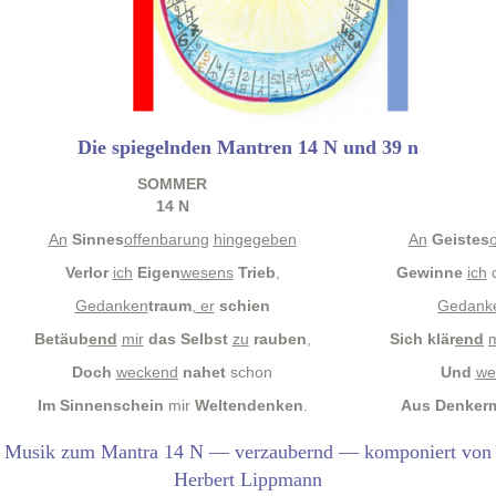
Die spiegelnden Mantren 14 N
und 39 n
SOMMER
14 N
An
Sinnes
offen­barung
hingegeben
An
Geistes
o
Ver­lor
ich
Eigen
wesens
Trieb
,
Gewinne
ich
Gedanken
traum
,
er
schien
Gedank
Betäub
end
mir
das Selb­st
zu
rauben
,
Sich klär
end
m
Doch
weck­end
nahet
schon
Und
we
Im
Sin­nen­schein
mir
Wel­tendenken
.
Aus
Denker­m
Musik zum Mantra 14 N — verzaubernd — komponiert von
Herbert Lippmann