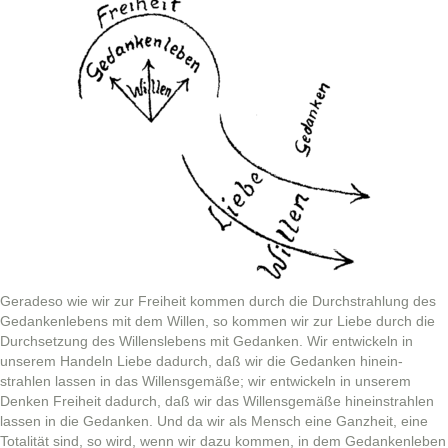
Ger­adeso wie wir zur Frei­heit kom­men durch die Durch­strahlung des
Gedanken­lebens mit dem Willen, so kom­men wir zur Liebe durch die
Durch­set­zung des Wil­lenslebens mit Gedanken. Wir entwick­eln in
unserem Han­deln Liebe dadurch, daß wir die Gedanken hine­in­
strahlen lassen in das Wil­lens­gemäße; wir entwick­eln in unserem
Denken Frei­heit dadurch, daß wir das Wil­lens­gemäße hine­in­strahlen
lassen in die Gedanken. Und da wir als Men­sch eine Ganzheit, eine
Total­ität sind, so wird, wenn wir dazu kom­men, in dem Gedanken­leben