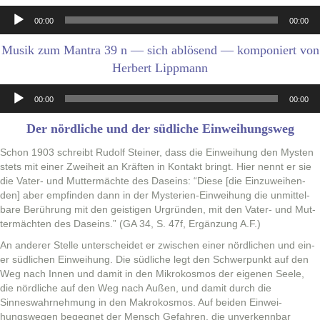
Audio-
00:00
00:00
Player
Musik zum Mantra 39 n — sich ablösend — komponiert von
Herbert Lippmann
Audio-
00:00
00:00
Player
Der nördliche und der südliche Einweihungsweg
Schon 1903 schreibt Rudolf Stein­er, dass die Ein­wei­hung den Mys­ten
stets mit ein­er Zwei­heit an Kräften in Kon­takt bringt. Hier nen­nt er sie
die Vater- und Mut­ter­mächte des Daseins: “Diese [die Einzuwei­hen­
den] aber empfind­en dann in der Mys­te­rien-Ein­wei­hung die unmit­tel­
bare Berührung mit den geisti­gen Urgrün­den, mit den Vater- und Mut­
ter­mächt­en des Daseins.” (GA 34, S. 47f, Ergänzung A.F.)
An ander­er Stelle unter­schei­det er zwis­chen ein­er nördlichen und ein­
er südlichen Ein­wei­hung. Die südliche legt den Schw­er­punkt auf den
Weg nach Innen und damit in den Mikrokos­mos der eige­nen Seele,
die nördliche auf den Weg nach Außen, und damit durch die
Sinneswahrnehmung in den Makrokos­mos. Auf bei­den Ein­wei­
hungswe­gen begeg­net der Men­sch Gefahren, die unverkennbar