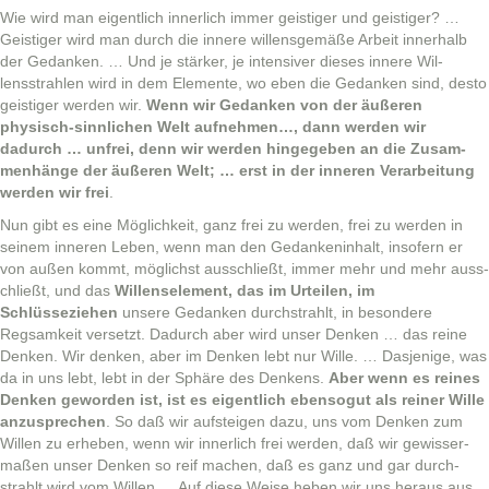
Wie wird man eigentlich inner­lich immer geistiger und geistiger? …
Geistiger wird man durch die innere wil­lens­gemäße Arbeit inner­halb
der Gedanken. … Und je stärk­er, je inten­siv­er dieses innere Wil­
lensstrahlen wird in dem Ele­mente, wo eben die Gedanken sind, desto
geistiger wer­den wir.
Wenn wir Gedanken von der äußeren
physisch-sinnlichen Welt aufnehmen…, dann wer­den wir
dadurch … unfrei, denn wir wer­den hingegeben an die Zusam­
men­hänge der äußeren Welt; … erst in der inneren Ver­ar­beitung
wer­den wir frei
.
Nun gibt es eine Möglichkeit, ganz frei zu wer­den, frei zu wer­den in
seinem inneren Leben, wenn man den Gedanken­in­halt, insofern er
von außen kommt, möglichst auss­chließt, immer mehr und mehr auss­
chließt, und das
Wil­lense­le­ment, das im Urteilen, im
Schlüsseziehen
unsere Gedanken durch­strahlt, in beson­dere
Regsamkeit ver­set­zt. Dadurch aber wird unser Denken … das reine
Denken. Wir denken, aber im Denken lebt nur Wille. … Das­jenige, was
da in uns lebt, lebt in der Sphäre des Denkens.
Aber wenn es reines
Denken gewor­den ist, ist es eigentlich eben­sogut als rein­er Wille
anzus­prechen
. So daß wir auf­steigen dazu, uns vom Denken zum
Willen zu erheben, wenn wir inner­lich frei wer­den, daß wir gewis­ser­
maßen unser Denken so reif machen, daß es ganz und gar durch­
strahlt wird vom Willen … Auf diese Weise heben wir uns her­aus aus