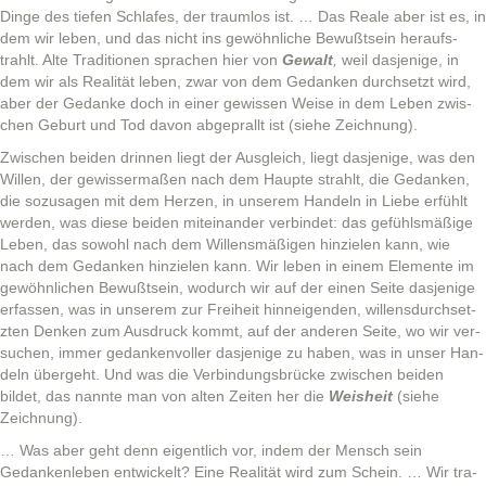
Dinge des tiefen Schlafes, der traum­los ist. … Das Reale aber ist es, in
dem wir leben, und das nicht ins gewöhn­liche Bewußt­sein her­auf­s­
trahlt. Alte Tra­di­tio­nen sprachen hier von
Gewalt
,
weil das­jenige, in
dem wir als Real­ität leben, zwar von dem Gedanken durch­set­zt wird,
aber der Gedanke doch in ein­er gewis­sen Weise in dem Leben zwis­
chen Geburt und Tod davon abgeprallt ist (siehe Zeichnung).
Zwis­chen bei­den drin­nen liegt der Aus­gle­ich, liegt das­jenige, was den
Willen, der gewis­ser­maßen nach dem Haupte strahlt, die Gedanken,
die sozusagen mit dem Herzen, in unserem Han­deln in Liebe erfühlt
wer­den, was diese bei­den miteinan­der verbindet: das gefühlsmäßige
Leben, das sowohl nach dem Wil­lens­mäßi­gen hinzie­len kann, wie
nach dem Gedanken hinzie­len kann. Wir leben in einem Ele­mente im
gewöhn­lichen Bewußt­sein, wodurch wir auf der einen Seite das­jenige
erfassen, was in unserem zur Frei­heit hin­neigen­den, wil­lens­durch­set­
zten Denken zum Aus­druck kommt, auf der anderen Seite, wo wir ver­
suchen, immer gedanken­voller das­jenige zu haben, was in unser Han­
deln überge­ht. Und was die Verbindungs­brücke zwis­chen bei­den
bildet, das nan­nte man von alten Zeit­en her die
Weisheit
(siehe
Zeichnung).
… Was aber geht denn eigentlich vor, indem der Men­sch sein
Gedanken­leben entwick­elt? Eine Real­ität wird zum Schein. … Wir tra­