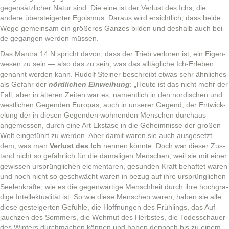
gegen­sät­zlich­er Natur sind. Die eine ist der Ver­lust des Ichs, die
andere über­steigert­er Ego­is­mus. Daraus wird ersichtlich, dass bei­de
Wege gemein­sam ein größeres Ganzes bilden und deshalb auch bei­
de gegan­gen wer­den müssen.
Das Mantra 14 N spricht davon, dass der Trieb ver­loren ist, ein Eigen­
we­sen zu sein — also das zu sein, was das alltägliche Ich-Erleben
genan­nt wer­den kann. Rudolf Stein­er beschreibt etwas sehr ähn­lich­es
als Gefahr der
nördlichen Ein­wei­hung
: „Heute ist das nicht mehr der
Fall, aber in älteren Zeit­en war es, namentlich in den nordis­chen und
west­lichen Gegen­den Europas, auch in unser­er Gegend, der Entwick­
elung der in diesen Gegen­den wohnen­den Men­schen dur­chaus
angemessen, durch eine Art Ekstase in die Geheimnisse der großen
Welt einge­führt zu wer­den. Aber damit waren sie auch aus­ge­set­zt
dem, was man
Ver­lust des Ich
nen­nen kön­nte. Doch war dieser Zus­
tand nicht so gefährlich für die dama­li­gen Men­schen, weil sie mit ein­er
gewis­sen ursprünglichen ele­mentaren, gesun­den Kraft behaftet waren
und noch nicht so geschwächt waren in bezug auf ihre ursprünglichen
See­lenkräfte, wie es die gegen­wär­tige Men­schheit durch ihre hochgr­a­
di­ge Intellek­tu­al­ität ist. So wie diese Men­schen waren, haben sie alle
diese gesteigerten Gefüh­le, die Hoff­nun­gen des Früh­lings, das Auf­
jauchzen des Som­mers, die Wehmut des Herb­stes, die Todess­chauer
des Win­ters durch­machen kön­nen und haben den­noch bis zu einem