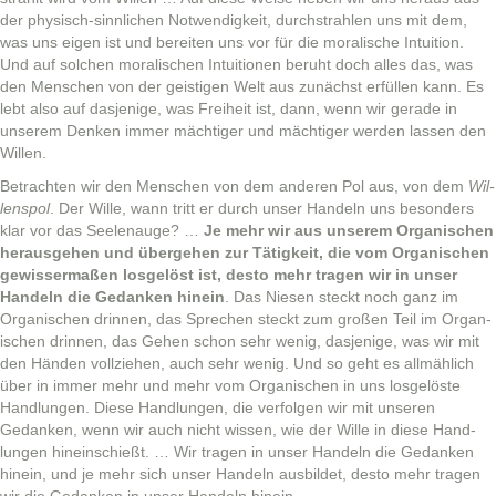
der physisch-sinnlichen Notwendigkeit, durch­strahlen uns mit dem,
was uns eigen ist und bere­it­en uns vor für die moralis­che Intu­ition.
Und auf solchen moralis­chen Intu­itio­nen beruht doch alles das, was
den Men­schen von der geisti­gen Welt aus zunächst erfüllen kann. Es
lebt also auf das­jenige, was Frei­heit ist, dann, wenn wir ger­ade in
unserem Denken immer mächtiger und mächtiger wer­den lassen den
Willen.
Betra­cht­en wir den Men­schen von dem anderen Pol aus, von dem
Wil­
len­spol
. Der Wille, wann tritt er durch unser Han­deln uns beson­ders
klar vor das See­le­nauge? …
Je mehr wir aus unserem Organ­is­chen
her­aus­ge­hen und überge­hen zur Tätigkeit, die vom Organ­is­chen
gewis­ser­maßen los­gelöst ist, desto mehr tra­gen wir in unser
Han­deln die Gedanken hinein
. Das Niesen steckt noch ganz im
Organ­is­chen drin­nen, das Sprechen steckt zum großen Teil im Organ­
is­chen drin­nen, das Gehen schon sehr wenig, das­jenige, was wir mit
den Hän­den vol­lziehen, auch sehr wenig. Und so geht es allmäh­lich
über in immer mehr und mehr vom Organ­is­chen in uns los­gelöste
Hand­lun­gen. Diese Hand­lun­gen, die ver­fol­gen wir mit unseren
Gedanken, wenn wir auch nicht wis­sen, wie der Wille in diese Hand­
lun­gen hinein­schießt. … Wir tra­gen in unser Han­deln die Gedanken
hinein, und je mehr sich unser Han­deln aus­bildet, desto mehr tra­gen