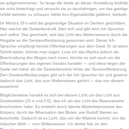
siv aufgenomme­nen. So lange die Seele an dieser Vorstel­lung fes­thält,
sie nicht hin­ter­fragt und ver­sucht sie zu durch­drin­gen, um das geistige
Urbild dahin­ter zu schauen, bleibt ihre Eige­nak­tiv­ität gelähmt, betäubt.
Im Mantra 39 n wird die gegen­teilige Sit­u­a­tion im Denken geschildert.
Hier wächst die Gedankenkraft, klärt sich und gibt dem Ich-Sprech­er
sich selb­st. Das geschieht, weil das Licht des Wel­tenwe­sens durch die
Hingabe an die Geis­te­sof­fen­barung gewon­nen wird. Dieser Ich-
Sprech­er empfängt bere­its Offen­barun­gen aus dem Geist. Er ist einen
Schritt weit­er, kön­nte man sagen. Lese ich das Mantra jedoch als
Beschrei­bung des Weges nach innen, kön­nte es sich auch um die
Offen­barun­gen des eige­nen Geistes han­deln — und diese liegen der
Seele viel näher als die Geis­terken­nt­nis hin­ter der Sin­nesof­fen­barung.
Den Geis­te­sof­fen­barun­gen gibt sich der Ich-Sprech­er hin und gewin­nt
dadurch das Licht, das zum Wel­tenwe­sen gehört — das von diesem
ausströmt.
Möglicher­weise han­delt es sich bei diesem Licht um das Licht aus
Geis­testiefen (31 e und 5 E), das ich als das Licht des Bewusst­seins
beschrieben habe. Es entste­ht durch latente Abster­be­prozesse des
Kör­pers, durch die Ätheri­sa­tion des Blutes, wie Rudolf Stein­er es
beschreibt. Dadurch ist es Licht, das von der Materie kommt, von der
irdis­chen Welt — vom Wel­tenwe­sen. Ich denke hier an den