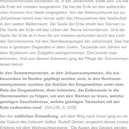
Hochsom­mer­szeit vorhan­den ist, in der Joh­an­nizeit, Ende Juni. Da hat
die Erde am meis­ten aus­geat­met. Da hat die Erde an den außerirdis­
chen Kos­mos ihre Seele hingegeben. Von der Wei­h­nacht­szeit bis zur
Joh­an­nizeit nimmt man immer wahr das Hin­ausat­men des Seel­is­chen
in den weit­en Wel­tenraum. Die Seele der Erde strebt den Ster­nen zu.
Die Seele der Erde will das Leben der Sterne ken­nen­ler­nen. Und die
Seele der Erde ist in ihrer Art am meis­ten ver­bun­den durch das Licht
der Som­mer­son­ne mit den Stern­be­we­gun­gen der Joh­an­nizeit. Das hat
man in gewis­sen Gegen­den in alten Zeit­en, Tausende von Jahren vor
dem Mys­teri­um von Gol­gatha wahrgenom­men. Das kon­nte man
erken­nen. Und aus diesem Erken­nen ging die Pflege der Som­mermys­
te­rien hervor.
In den Som­mermys­te­rien, in den Johan­nes­mys­te­rien, die ins­
beson­dere im Nor­den gepflegt wor­den sind, in den Hochsom­
mermys­te­rien sucht­en die Schüler der Eingewei­ht­en unter dem
Rate der Eingewei­ht­en, ihrer Ini­ti­ierten, der Erdenseele in die
Ster­nen­weit­en zu fol­gen, um von den Ster­nen zu lesen, welche
geisti­gen Geschehnisse, welche geisti­gen Tat­sachen mit der
Erde ver­bun­den sind.
” (GA 226, S. 102f)
Bei der
südlichen Ein­wei­hung
, auf dem Weg nach Innen ging es um
die Geburt des höheren Selb­st. Rudolf Stein­er ver­gle­icht dieses innere
Erleb­nis mit dem Wei­h­nacht­sereig­nis: “Die Augen des Geistes wer­den