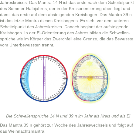
Jahreskreis­es. Das Mantra 14 N ist das erste nach dem Scheit­elpunkt
des Som­mer-Hal­b­jahres, der in der Kreisori­en­tierung oben liegt und
damit das erste auf dem absteigen­den Kreis­bo­gen. Das Mantra 39 n
ist das let­zte Mantra dieses Kreis­bo­gens. Es ste­ht vor dem unteren
Scheit­elpunkt des Jahreskreis­es. Danach begin­nt der auf­steigende
Kreis­bo­gen. In der Ei-Ori­en­tierung des Jahres bilden die Schwellen­
sprüche wie im Kör­p­er das Zwer­ch­fell eine Gren­ze, die das Bewusste
vom Unter­be­wussten trennt.
Die Schwellen­sprüche 14 N und 39 n im Jahr als Kreis und als Ei
Das Mantra 39 n gehört zur Woche des Jahreswech­sels und fol­gt auf
das Weihnachtsmantra.