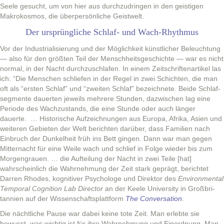
Seele gesucht, um von hier aus durchzu­drin­gen in den geisti­gen
Makrokos­mos, die über­per­sön­liche Geistwelt.
Der ursprüngliche Schlaf- und Wach-Rhythmus
Vor der Indus­tri­al­isierung und der Möglichkeit kün­stlich­er Beleuch­tung
— also für den größten Teil der Men­schheits­geschichte — war es nicht
nor­mal, in der Nacht durchzuschlafen. In einem Zeitschrifte­nar­tikel las
ich: “Die Men­schen schliefen in der Regel in zwei Schicht­en, die man
oft als “ersten Schlaf” und “zweit­en Schlaf” beze­ich­nete. Bei­de Schlaf­
seg­mente dauerten jew­eils mehrere Stun­den, dazwis­chen lag eine
Peri­ode des Wachzu­s­tands, die eine Stunde oder auch länger
dauerte. … His­torische Aufze­ich­nun­gen aus Europa, Afri­ka, Asien und
weit­eren Gebi­eten der Welt bericht­en darüber, dass Fam­i­lien nach
Ein­bruch der Dunkel­heit früh ins Bett gin­gen. Dann war man gegen
Mit­ter­nacht für eine Weile wach und schlief in Folge wieder bis zum
Mor­gen­grauen. … die Aufteilung der Nacht in zwei Teile [hat]
wahrschein­lich die Wahrnehmung der Zeit stark geprägt, berichtet
Dar­ren Rhodes, kog­ni­tiv­er Psy­chologe und Direk­tor des
Envi­ron­men­tal
Tem­po­ral Cog­ni­tion Lab Direc­tor
an der Keele Uni­ver­si­ty in Großbri­
tan­nien auf der Wis­senschaft­splat­tform
The Con­ver­sa­tion
.
Die nächtliche Pause war dabei keine tote Zeit. Man erlebte sie
bewusst, was wichtig ist für ihre Wahrnehmung und Einord­nung. Man