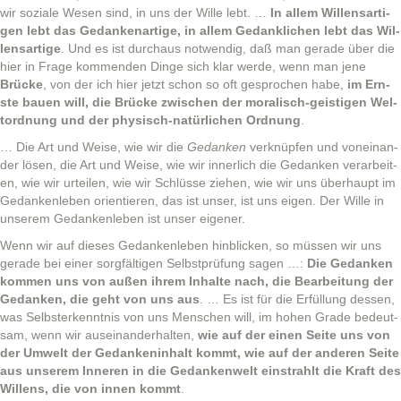
wir soziale Wesen sind, in uns der Wille lebt. …
In allem Wil­len­sar­ti­
gen lebt das Gedanke­nar­tige, in allem Gedanklichen lebt das Wil­
len­sar­tige
. Und es ist dur­chaus notwendig, daß man ger­ade über die
hier in Frage kom­menden Dinge sich klar werde, wenn man jene
Brücke
, von der ich hier jet­zt schon so oft gesprochen habe,
im Ern­
ste bauen will, die Brücke zwis­chen der moralisch-geisti­gen Wel­
tord­nung und der physisch-natür­lichen Ord­nung
.
… Die Art und Weise, wie wir die
Gedanken
verknüpfen und voneinan­
der lösen, die Art und Weise, wie wir inner­lich die Gedanken ver­ar­beit­
en, wie wir urteilen, wie wir Schlüsse ziehen, wie wir uns über­haupt im
Gedanken­leben ori­en­tieren, das ist unser, ist uns eigen. Der Wille in
unserem Gedanken­leben ist unser eigener.
Wenn wir auf dieses Gedanken­leben hin­blick­en, so müssen wir uns
ger­ade bei ein­er sorgfälti­gen Selb­st­prü­fung sagen …:
Die Gedanken
kom­men uns von außen ihrem Inhalte nach, die Bear­beitung der
Gedanken, die geht von uns aus
. … Es ist für die Erfül­lung dessen,
was Selb­sterken­nt­nis von uns Men­schen will, im hohen Grade bedeut­
sam, wenn wir auseinan­der­hal­ten,
wie auf der einen Seite uns von
der Umwelt der Gedanken­in­halt kommt, wie auf der anderen Seite
aus unserem Inneren in die Gedanken­welt ein­strahlt die Kraft des
Wil­lens, die von innen kommt
.