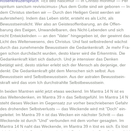
Rosenkreuzer­spruch
: «Ex deo nascimur — In Chris­to morimur — Per
spir­i­tum sanc­tum reviviscimus» (Aus dem Gotte sind wir geboren — In
dem Chris­tus ster­ben wir — Durch den Heili­gen Geist wer­den wir
aufer­ste­hen). Indem das Leben stirbt, erste­ht es als Licht, als
Bewusst­seinslicht. Wer also an Geis­te­sof­fen­barung, an die Offen­
barung des Ewigen, Unwan­del­baren, des Nicht-Leben­den und sich
nicht Entwick­el­nden — an den “Vater” hingegeben ist, der gewin­nt das
Licht des Wel­tenwe­sens, des Chris­tus. Und fast selb­stre­dend wächst
durch das zunehmende Bewusst­sein die Gedankenkraft. Je mehr Fra­
gen schon durch­dacht wur­den, desto klar­er wird die Erken­nt­nis. Die
Gedankenkraft klärt sich dadurch. Und je inten­siv­er das Denken
betätigt wird, desto stärk­er erlebt sich der Men­sch als der­jenige, der
denkt. Die Gedankenkraft gibt dem Men­schen sich selb­st. Aus
Bewusst­sein wird Selb­st­be­wusst­sein. Aus der astralen Bewusst­sein­
skraft wird das vom Ich durch­strahlte Selbstbewusstsein.
In bei­den Mantren wirkt jet­zt etwas weck­end. Im Mantra 14 N ist es
das Wel­tendenken, im Mantra 39 n das Selb­st­ge­fühl. Im Mantra 14 N
ste­ht dieses Weck­en im Gegen­satz zur vorher beschriebe­nen Gefahr
des dro­hen­den Selb­stver­lusts — das Weck­ende wird mit “Doch” ein­
geleit­et. Im Mantra 39 n ist das Weck­en ein näch­ster Schritt — das
Weck­ende ist durch “Und” ver­bun­den mit dem vorher gesagten. Im
Mantra 14 N naht das Weck­ende, im Mantra 39 n löst es sich. Es löst