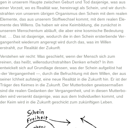
gen in unserem Haupte zwis­chen Geburt und Tod das­jenige, was aus
ein­er Vorzeit, wo es Real­ität war, here­in­ragt als Schein, und wir durch­
strahlen von unserem übri­gen Organ­is­mus den Schein mit dem realen
Ele­mente, das aus unserem Stof­fwech­sel kommt, mit dem realen Ele­
mente des Wil­lens. Da haben wir eine Keim­bil­dung, die zunächst in
unserem Men­schen­tum abläuft, die aber eine kos­mis­che Bedeu­tung
hat. … Das ist das­jenige, wodurch die in den Schein erster­bende Ver­
gan­gen­heit wiederum angeregt wird durch das, was im Willen
erstrahlt, zur Real­ität der Zukunft.
Ver­ste­hen wir recht: Was geschieht, wenn der Men­sch sich zum
reinen, das heißt, wil­lens­durch­strahlten Denken erhebt? In ihm
entwick­elt sich auf Grund­lage dessen, was der Schein aufgelöst hat
‑der Ver­gan­gen­heit —, durch die Befruch­tung mit dem Willen, der aus
sein­er Ich­heit auf­steigt, eine neue Real­ität in die Zukun­ft hin. Er ist der
Träger des Keimes in die Zukun­ft. Der Mut­ter­bo­den gewis­ser­maßen
sind die realen Gedanken der Ver­gan­gen­heit, und in diesen Mut­ter­bo­
den wird versenkt das­jenige, was aus dem Indi­vidu­ellen kommt, und
der Keim wird in die Zukun­ft geschickt zum zukün­fti­gen Leben.