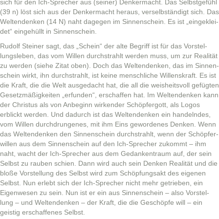
sich für den Ich-Sprech­er aus (sein­er) Denker­ma­cht. Das Selb­st­ge­fühl
(39 n) löst sich aus der Denker­ma­cht her­aus, verselb­ständigt sich. Das
Wel­tendenken (14 N) naht dage­gen im Sin­nen­schein. Es ist „eingek­lei­
det“ einge­hüllt in Sinnenschein.
Rudolf Stein­er sagt, das „Schein“ der alte Begriff ist für das Vorstel­
lungsleben, das vom Willen durch­strahlt wer­den muss, um zur Real­ität
zu wer­den (siehe Zitat oben). Doch das Wel­tendenken, das im Sin­nen­
schein wirkt, ihn durch­strahlt, ist keine men­schliche Wil­len­skraft. Es ist
die Kraft, die die Welt aus­gedacht hat, die all die weisheitsvoll gefügten
Geset­zmäßigkeit­en „erfun­den“, erschaf­fen hat. Im Wel­tendenken kann
der Chris­tus als von Anbe­ginn wirk­ender Schöpfer­gott, als Logos
erblickt wer­den. Und dadurch ist das Wel­tendenken ein han­del­ndes,
vom Willen durch­drun­ge­nes, mit ihm Eins gewor­denes Denken. Wenn
das Wel­tendenken den Sin­nen­schein durch­strahlt, wenn der Schöpfer­
willen aus dem Sin­nen­schein auf den Ich-Sprech­er zukommt – ihm
naht, wacht der Ich-Sprech­er aus dem Gedanken­traum auf, der sein
Selb­st zu rauben schien. Dann wird auch sein Denken Real­ität und die
bloße Vorstel­lung des Selb­st wird zum Schöp­fungsakt des eige­nen
Selb­st. Nun erlebt sich der Ich-Sprech­er nicht mehr getrieben, ein
Eigen­we­sen zu sein. Nun ist er ein aus Sin­nen­schein – also Vorstel­
lung – und Wel­tendenken – der Kraft, die die Geschöpfe will – ein
geistig erschaf­fenes Selbst.