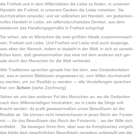
die Frei­heit und in dem Wil­lensleben die Liebe zu find­en, in unserem
Han­deln die Frei­heit, in unserem Denken die Liebe mitwirken. Sie
durch­strahlen einan­der, und wir vol­lziehen ein Han­deln, ein gedanken­
volles Han­deln in Liebe, ein wil­lens­durch­set­ztes Denken, aus dem
wiederum das Hand­lungs­gemäße in Frei­heit entspringt.
Sie sehen, wie im Men­schen die zwei größten Ide­ale zusam­menwach­
sen, Frei­heit und Liebe. Und Frei­heit und Liebe sind auch das­jenige,
was eben der Men­sch, indem er daste­ht in der Welt, in sich so ver­wirk­
lichen kann, daß gewis­ser­maßen das eine mit dem anderen sich ger­
ade durch den Men­schen für die Welt verbindet. .…
Alte Tra­di­tio­nen sprechen ger­ade hier bei dem, was Gedanken­leben
ist, was in seinem Bild­da­sein angewiesen ist, vom Willen durch­strahlt
zu wer­den, um zur Real­ität zu wer­den — alte Vorstel­lun­gen sprechen
hier von
Schein
(siehe Zeichnung).
Sehen wir uns den anderen Pol des Men­schen an, wo die Gedanken
nach dem Wil­lens­mäßi­gen hin­strahlen, wo in Liebe die Dinge voll­
bracht wer­den: da prallt gewis­ser­maßen unser Bewußt­sein an der
Real­ität ab. Sie kön­nen nicht hinein­schauen in jenes Reich der Fin­ster­
n­is — für das Bewußt­sein das Reich der Fin­ster­n­is -, wo der Wille sich
ent­fal­tet… Sie bewe­gen Ihren Arm; aber was da Kom­pliziertes vorge­ht,
das bleibt dem gewöhn­lichen Bewußt­sein ger­adeso unbe­wußt wie die