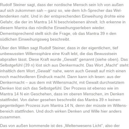
Rudolf Stein­er sagt, dass der nordis­che Men­sch sein Ich von außen
auf sich zukom­men sah – ganz so, wie dem Ich-Sprech­er das Wel­
tendenken naht. Und in der entsprechen­den Ein­wei­hung dro­hte eine
Gefahr, die der im Mantra 14 N beschriebe­nen ähnelt. Ich erkenne in
diesem Mantra das nördliche Ein­wei­hungser­leben wieder.
Dementsprechend stellt sich die Frage, ob das Mantra 39 n den
südlichen Ein­wei­hungsweg beschreibt.
Über den Willen sagt Rudolf Stein­er, dass in der eigentlichen, tief
unbe­wussten Wil­lenssphäre eine Kraft lebt, die das Bewusst­sein
abprallen lässt. Diese Kraft wurde „Gewalt“ genan­nt (siehe oben). Das
Selb­st­ge­fühl (39 n) löst sich aus Denker­ma­cht. Das Wort „Macht“ ste­ht
inhaltlich dem Wort „Gewalt“ nahe, wenn auch Gewalt auf mich einen
noch machtvolleren Ein­druck macht. Dann kann ich lesen: aus der
Denker­ma­cht – aus dem mit Wil­lens­macht, mit Gewalt durch­set­ztem
Denken löst sich das Selb­st­ge­fühl. Der Prozess ist eben­so wie im
Mantra 14 N ein Geschehen, dass im oberen Men­schen, im Denken
stat­tfind­et. Von daher gese­hen beschreibt das Mantra 39 n keinen
gegen­teili­gen Prozess zum Mantra 14 N, denn der müsste im Wil­lens­
bere­ich stat­tfind­en. Und doch wirken Denken und Wille hier anders
zusammen.
Das von außen kom­mende ist des „Wel­tenwe­sens Licht“, also der