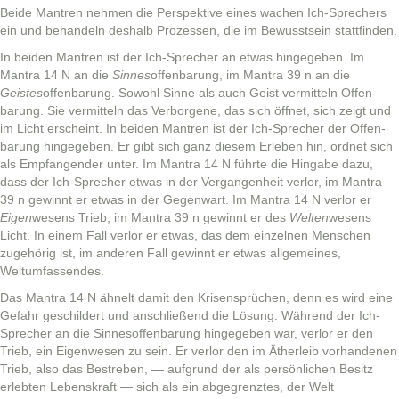
Bei­de Mantren nehmen die Per­spek­tive eines wachen Ich-Sprech­ers
ein und behan­deln deshalb Prozessen, die im Bewusst­sein stattfinden.
In bei­den Mantren ist der Ich-Sprech­er an etwas hingegeben. Im
Mantra 14 N an die
Sinnes
offen­barung, im Mantra 39 n an die
Geistes
offen­barung. Sowohl Sinne als auch Geist ver­mit­teln Offen­
barung. Sie ver­mit­teln das Ver­bor­gene, das sich öffnet, sich zeigt und
im Licht erscheint. In bei­den Mantren ist der Ich-Sprech­er der Offen­
barung hingegeben. Er gibt sich ganz diesem Erleben hin, ord­net sich
als Emp­fan­gen­der unter. Im Mantra 14 N führte die Hingabe dazu,
dass der Ich-Sprech­er etwas in der Ver­gan­gen­heit ver­lor, im Mantra
39 n gewin­nt er etwas in der Gegen­wart. Im Mantra 14 N ver­lor er
Eigen
wesens Trieb, im Mantra 39 n gewin­nt er des
Wel­ten
wesens
Licht. In einem Fall ver­lor er etwas, das dem einzel­nen Men­schen
zuge­hörig ist, im anderen Fall gewin­nt er etwas all­ge­meines,
Weltumfassendes.
Das Mantra 14 N ähnelt damit den Krisen­sprüchen, denn es wird eine
Gefahr geschildert und anschließend die Lösung. Während der Ich-
Sprech­er an die Sin­nesof­fen­barung hingegeben war, ver­lor er den
Trieb, ein Eigen­we­sen zu sein. Er ver­lor den im Äther­leib vorhan­de­nen
Trieb, also das Bestreben, — auf­grund der als per­sön­lichen Besitz
erlebten Leben­skraft — sich als ein abge­gren­ztes, der Welt