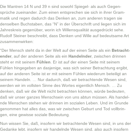
Die Mantren 14 N und 39 n sind sowohl Spiegel- als auch Gegen­
sprüche zueinan­der. Zum einen entsprechen sie sich in ihrer Gram­
matik und regen dadurch das Denken an, zum anderen tra­gen sie
densel­ben Buch­staben, das “N” in der Über­schrift und liegen sich im
Jahreskreis gegenüber, worin ich Wil­len­squal­ität aus­ge­drückt sehe.
Rudolf Stein­er beschreibt, dass Denken und Wille auf bedeut­same Art
zusammenwirken:
“Der Men­sch ste­ht da in der Welt auf der einen Seite als ein
Betra­ch­t­
en­der
, auf der anderen Seite als ein
Han­del­nder
, zwis­chen drin­nen
ste­ht er mit seinem
Fühlen
. Er ist auf der einen Seite mit seinem
Fühlen hingegeben an das­jenige, was sich sein­er Betra­ch­tung ergibt,
auf der anderen Seite ist er mit seinem Fühlen wiederum beteiligt an
seinem Han­deln. … Nur dadurch, daß wir betra­ch­t­ende Wesen sind,
wer­den wir im voll­sten Sinne des Wortes eigentlich Men­sch. … Zu
denken, daß wir die Welt nicht betra­cht­en kön­nen, würde bedeuten,
daß wir unser ganzes Men­sch­sein von uns abtun müssen. Als han­del­
nde Men­schen ste­hen wir drin­nen im sozialen Leben. Und im Grunde
genom­men hat alles das, was wir zwis­chen Geburt und Tod voll­brin­
gen, eine gewisse soziale Bedeutung.
Nun wis­sen Sie, daß, insofern wir betra­ch­t­ende Wesen sind, in uns der
Gedanke lebt, insofern wir han­del­nde Wesen sind, also auch insofern