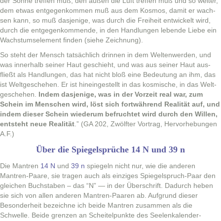
der Sonne tre­f­fen muß, den außen die Luft tre­f­fen muß und so weit­er,
dem etwas ent­ge­genkom­men muß aus dem Kos­mos, damit er wach­
sen kann, so muß das­jenige, was durch die Frei­heit entwick­elt wird,
durch die ent­ge­genk­om­mende, in den Hand­lun­gen lebende Liebe ein
Wach­s­tum­se­le­ment find­en (siehe Zeichnung).
So ste­ht der Men­sch tat­säch­lich drin­nen in dem Wel­tenwer­den, und
was inner­halb sein­er Haut geschieht, und was aus sein­er Haut aus­
fließt als Hand­lun­gen, das hat nicht bloß eine Bedeu­tung an ihm, das
ist Welt­geschehen. Er ist hineingestellt in das kos­mis­che, in das Welt­
geschehen.
Indem das­jenige, was in der Vorzeit real war, zum
Schein im Men­schen wird, löst sich fortwährend Real­ität auf, und
indem dieser Schein wiederum befruchtet wird durch den Willen,
entste­ht neue Real­ität
.” (GA 202, Zwölfter Vor­trag, Her­vorhe­bun­gen
A.F.)
Über die Spiegelsprüche 14 N und 39 n
Die Mantren
14 N
und
39 n
spiegeln nicht nur, wie die anderen
Mantren-Paare, sie tra­gen auch als einziges Spiegel­spruch-Paar den
gle­ichen Buch­staben – das “N” — in der Über­schrift. Dadurch heben
sie sich von allen anderen Mantren-Paaren ab. Auf­grund dieser
Beson­der­heit beze­ichne ich bei­de Mantren zusam­men als die
Schwelle. Bei­de gren­zen an Scheit­elpunk­te des See­lenkalen­der-