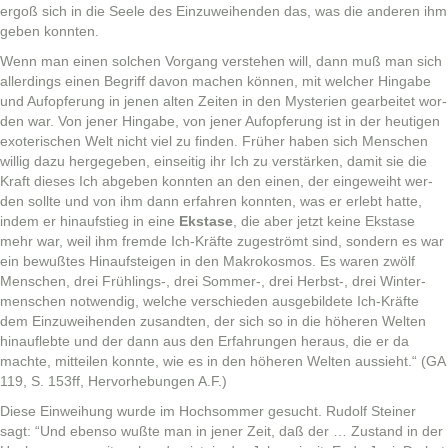
ergoß sich in die Seele des Einzuwei­hen­den das, was die anderen ihm
geben konnten.
Wenn man einen solchen Vor­gang ver­ste­hen will, dann muß man sich
allerd­ings einen Begriff davon machen kön­nen, mit welch­er Hingabe
und Aufopfer­ung in jenen alten Zeit­en in den Mys­te­rien gear­beit­et wor­
den war. Von jen­er Hingabe, von jen­er Aufopfer­ung ist in der heuti­gen
exo­ter­ischen Welt nicht viel zu find­en. Früher haben sich Men­schen
willig dazu hergegeben, ein­seit­ig ihr Ich zu ver­stärken, damit sie die
Kraft dieses Ich abgeben kon­nten an den einen, der eingewei­ht wer­
den sollte und von ihm dann erfahren kon­nten, was er erlebt hat­te,
indem er hin­auf­stieg in eine
Ekstase
, die aber jet­zt keine Ekstase
mehr war, weil ihm fremde Ich-Kräfte zugeströmt sind, son­dern es war
ein bewußtes Hin­auf­steigen in den Makrokos­mos. Es waren zwölf
Men­schen, drei Frühlings‑, drei Sommer‑, drei Herbst‑, drei Win­ter­
men­schen notwendig, welche ver­schieden aus­ge­bildete Ich-Kräfte
dem Einzuwei­hen­den zusandten, der sich so in die höheren Wel­ten
hin­au­flebte und der dann aus den Erfahrun­gen her­aus, die er da
machte, mit­teilen kon­nte, wie es in den höheren Wel­ten aussieht.“ (GA
119, S. 153ff, Her­vorhe­bun­gen A.F.)
Diese Ein­wei­hung wurde im Hochsom­mer gesucht. Rudolf Stein­er
sagt: “Und eben­so wußte man in jen­er Zeit, daß der … Zus­tand in der