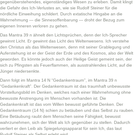
gegenüber­ste­hen­des, eigen­ständi­ges Wesen zu erleben. Damit klingt
die Gefahr des Ich-Ver­lustes an, wie sie Rudolf Stein­er für die
nördliche Ein­wei­hung schildert. Durch extatis­che Hingabe an die
Wahrnehmung — die Sin­nesof­fen­barung — dro­ht der Bezug zum
eige­nen Inneren ver­loren zu gehen.
Das Mantra 39 n ähnelt den Licht­sprüchen, denn der Ich-Sprech­er
gewin­nt Licht. Er gewin­nt das Licht des Wel­tenwe­sens. Ich ver­ste­he
den Chris­tus als das Wel­tenwe­sen, denn mit sein­er Grable­gung und
Aufer­ste­hung ist er der Geist der Erde und des Kos­mos, also der Welt
gewor­den. Es kön­nte jedoch auch der Heilige Geist gemeint sein, der
sich zu Pfin­g­sten als Feuer­flam­men, als ausstrahlen­des Licht, auf die
Jünger niedersenkte.
Dann fol­gt im Mantra 14 N “Gedanken­traum”, im Mantra 39 n
“Gedankenkraft”. Der Gedanken­traum ist das traumhaft unbe­wusste
Vorstel­lungs­bild im Denken, welch­es nach ein­er Wahrnehmung ohne
bewusste Anstren­gung im Men­schen vorhan­den ist. Die
Gedankenkraft ist das vom Willen bewusst geführte Denken. Der
Gedanken­traum (14 N) schien zu betäuben und das Selb­st zu rauben.
Eine Betäubung raubt dem Men­schen seine Fähigkeit, bewusst
wahrzunehmen, sich der Welt als Ich gegenüber zu stellen. Dadurch
ver­liert er den Leib als Spiegelungsap­pa­rat für sein Ich, das laut
Rudolf Stein­er als Selb­st erlebt wird.