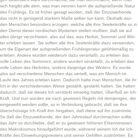
sich hin­gibt alle dem, was man nen­nen kann die auf­s­prießende Natur
des Früh­lings. Es ist früher gesagt wor­den, daß der Einzuwei­hende
das nicht in genü­gend starkem Maße sel­ber tun kann. Deshalb wur­
den Men­schen beson­ders erzo­gen, welche alle ihre See­lenkräfte so in
den Dienst dieser nordis­chen Mys­te­rien stellen mußten, daß sie auf
alles übrige verzichteten, also auf das, was Herb­st, Som­mer und Win­
ter erleben lassen. Sie soll­ten alle ihre See­lenkräfte dazu ver­wen­den,
um die Eige­nart der auf­s­prießen­den Früh­lingsnatur gefühlsmäßig zu
erleben. Andere wur­den wiederum dazu ver­an­laßt, zu erleben das
volle Leben des Som­mers, andere wur­den ver­an­laßt, zu erleben das
volle Leben des Herb­stes, andere das­jenige des Win­ters. Es wurde
also auf ver­schiedene Men­schen das verteilt, was ein Men­sch im
Laufe des Jahres erleben kann. Dadurch hat­te man Men­schen, die ihr
Ich in der ver­schieden­sten Weise gestählt, gestärkt hat­ten. Sie hat­ten
dadurch, daß sie dieses Ich ver­stärkt ein­seit­ig hat­ten, Über­fluß an Ich-
Kraft. Und nun wur­den sie nach gewis­sen Regeln mit dem­jeni­gen, der
eingewei­ht wer­den sollte, so in Verbindung gebracht, daß sie ihre
über­schüs­sige Ich-Kraft ihm hingaben, daß diese auf ihn zus­trömte.
So daß der Einzuwei­hende, der den Jahres­lauf durch­machen sollte,
das Jahr so durch­lebte, daß er zu gewis­sen höheren Erken­nt­nis­sen
des Makrokos­mos hin­aufge­führt wurde, während seinem Ich die Ich-
Kräfte des Ein­wei­hung­s­priesters und sein­er Gehil­fen zus­trömten. Es