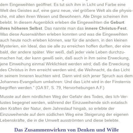
dem Eingewei­ht­en geöffnet. Es tut sich ihm in Licht und Farbe eine
Welt des Geistes auf, eine ganz neue, viel größere Welt als die physis­
che, mit allen ihren Wesen und Bewohn­ern. Alle Dinge scheinen ihm
belebt. In diesem Augen­blick erleben die Eingewei­ht­en die
Geburt
ihres höheren Selb­st
. Das nan­nte man das
innere Chris­tus-Fest
.
Was diese Auser­wählten erleben kon­nten und was die Eingewei­ht­en
auch heute noch erleben kön­nen, war für die andern, in den kleinen
Mys­te­rien, ein Ide­al, das sie alle zu erre­ichen hof­fen durften, der eine
bald, der andere später. Wer weiß, daß jed­er viele Leben durchzu­
machen hat, der kann gewiß sein, daß auch in ihm seine Erweck­ung,
jene Ein­wei­hung ein­mal Wirk­lichkeit wer­den wird; daß die Erweck­ung
des Chris­tus in ihm erre­icht wer­den wird, die Wei­h­nacht, da das Licht
in seinem Inneren leucht­en wird. Dann wird sich jen­er Spruch aus dem
Johannes-Evan­geli­um umkehren: Und das Licht wird in der Fin­ster­n­is
begrif­f­en wer­den.” (GA 97, S. 79, Her­vorhe­bun­gen A.F.)
Musste auf dem nördlichen Weg der Gefahr des Todes, des Ich-Ver­
lustes begeg­net wer­den, während der Einzuwei­hende sich extatisch
den Kräften der Natur, dem Jahres­lauf hingab, so erlebte der
Einzuwei­hende auf dem südlichen Weg eine Steigerung der eige­nen
Leben­skräfte, die in die Umwelt ausströmten und diese belebte.
Das Zusammenwirken von Denken und Wille