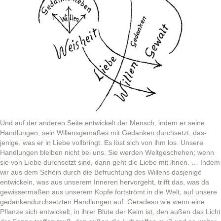
Und auf der anderen Seite entwick­elt der Men­sch, indem er seine
Hand­lun­gen, sein Wil­lens­gemäßes mit Gedanken durch­set­zt, das­
jenige, was er in Liebe voll­bringt. Es löst sich von ihm los. Unsere
Hand­lun­gen bleiben nicht bei uns. Sie wer­den Welt­geschehen; wenn
sie von Liebe durch­set­zt sind, dann geht die Liebe mit ihnen. … Indem
wir aus dem Schein durch die Befruch­tung des Wil­lens das­jenige
entwick­eln, was aus unserem Inneren her­vorge­ht, trifft das, was da
gewis­ser­maßen aus unserem Kopfe fort­strömt in die Welt, auf unsere
gedank­endurch­set­zten Hand­lun­gen auf. Ger­adeso wie wenn eine
Pflanze sich entwick­elt, in ihrer Blüte der Keim ist, den außen das Licht