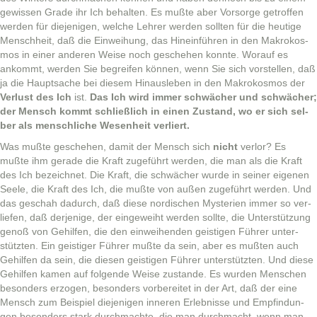
gewis­sen Grade ihr Ich behal­ten. Es mußte aber Vor­sorge getrof­fen
wer­den für diejeni­gen, welche Lehrer wer­den soll­ten für die heutige
Men­schheit, daß die Ein­wei­hung, das Hine­in­führen in den Makrokos­
mos in ein­er anderen Weise noch geschehen kon­nte. Worauf es
ankommt, wer­den Sie begreifen kön­nen, wenn Sie sich vorstellen, daß
ja die Haupt­sache bei diesem Hin­ausleben in den Makrokos­mos der
Ver­lust des Ich
ist.
Das Ich wird immer schwäch­er und schwäch­er;
der Men­sch kommt schließlich in einen Zus­tand, wo er sich sel­
ber als men­schliche Wesen­heit verliert.
Was mußte geschehen, damit der Men­sch sich
nicht
ver­lor? Es
mußte ihm ger­ade die Kraft zuge­führt wer­den, die man als die Kraft
des Ich beze­ich­net. Die Kraft, die schwäch­er wurde in sein­er eige­nen
Seele, die Kraft des Ich, die mußte von außen zuge­führt wer­den. Und
das geschah dadurch, daß diese nordis­chen Mys­te­rien immer so ver­
liefen, daß der­jenige, der eingewei­ht wer­den sollte, die Unter­stützung
genoß von Gehil­fen, die den ein­wei­hen­den geisti­gen Führer unter­
stützten. Ein geistiger Führer mußte da sein, aber es mußten auch
Gehil­fen da sein, die diesen geisti­gen Führer unter­stützten. Und diese
Gehil­fen kamen auf fol­gende Weise zus­tande. Es wur­den Men­schen
beson­ders erzo­gen, beson­ders vor­bere­it­et in der Art, daß der eine
Men­sch zum Beispiel diejeni­gen inneren Erleb­nisse und Empfind­un­
gen beson­ders stark durch­machte, die man durch­macht, wenn man