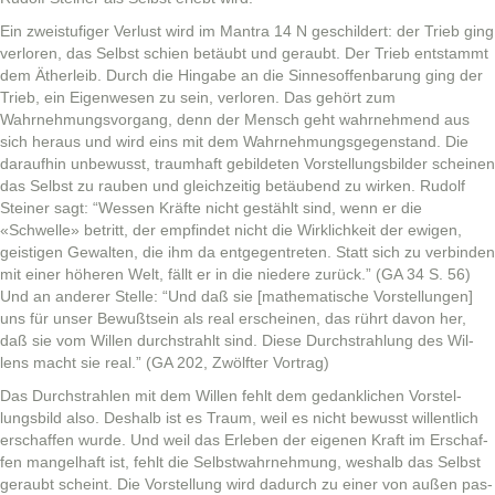
Ein zweistu­figer Ver­lust wird im Mantra 14 N geschildert: der Trieb ging
ver­loren, das Selb­st schien betäubt und ger­aubt. Der Trieb entstammt
dem Äther­leib. Durch die Hingabe an die Sin­nesof­fen­barung ging der
Trieb, ein Eigen­we­sen zu sein, ver­loren. Das gehört zum
Wahrnehmungsvor­gang, denn der Men­sch geht wahrnehmend aus
sich her­aus und wird eins mit dem Wahrnehmungs­ge­gen­stand. Die
daraufhin unbe­wusst, traumhaft gebilde­ten Vorstel­lungs­bilder scheinen
das Selb­st zu rauben und gle­ichzeit­ig betäubend zu wirken. Rudolf
Stein­er sagt: “Wessen Kräfte nicht gestählt sind, wenn er die
«Schwelle» betritt, der empfind­et nicht die Wirk­lichkeit der ewigen,
geisti­gen Gewal­ten, die ihm da ent­ge­gen­treten. Statt sich zu verbinden
mit ein­er höheren Welt, fällt er in die niedere zurück.” (GA 34 S. 56)
Und an ander­er Stelle: “Und daß sie [math­e­ma­tis­che Vorstel­lun­gen]
uns für unser Bewußt­sein als real erscheinen, das rührt davon her,
daß sie vom Willen durch­strahlt sind. Diese Durch­strahlung des Wil­
lens macht sie real.” (GA 202, Zwölfter Vortrag)
Das Durch­strahlen mit dem Willen fehlt dem gedanklichen Vorstel­
lungs­bild also. Deshalb ist es Traum, weil es nicht bewusst wil­lentlich
erschaf­fen wurde. Und weil das Erleben der eige­nen Kraft im Erschaf­
fen man­gel­haft ist, fehlt die Selb­st­wahrnehmung, weshalb das Selb­st
ger­aubt scheint. Die Vorstel­lung wird dadurch zu ein­er von außen pas­