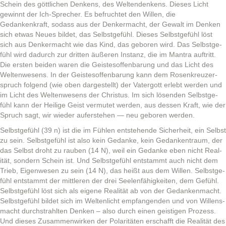
Schein des göt­tlichen Denkens, des Wel­tendenkens. Dieses Licht
gewin­nt der Ich-Sprech­er. Es befruchtet den Willen, die
Gedankenkraft, sodass aus der Denker­ma­cht, der Gewalt im Denken
sich etwas Neues bildet, das Selb­st­ge­fühl. Dieses Selb­st­ge­fühl löst
sich aus Denker­ma­cht wie das Kind, das geboren wird. Das Selb­st­ge­
fühl wird dadurch zur drit­ten äußeren Instanz, die im Mantra auftritt.
Die ersten bei­den waren die Geis­te­sof­fen­barung und das Licht des
Wel­tenwe­sens. In der Geis­te­sof­fen­barung kann dem Rosenkreuzer­
spruch fol­gend (wie oben dargestellt) der Vater­gott erlebt wer­den und
im Licht des Wel­tenwe­sens der Chris­tus. Im sich lösenden Selb­st­ge­
fühl kann der Heilige Geist ver­mutet wer­den, aus dessen Kraft, wie der
Spruch sagt, wir wieder aufer­ste­hen — neu geboren werden.
Selb­st­ge­fühl (39 n) ist die im Fühlen entste­hende Sicher­heit, ein Selb­st
zu sein. Selb­st­ge­fühl ist also kein Gedanke, kein Gedanken­traum, der
das Selb­st dro­ht zu rauben (14 N), weil ein Gedanke eben nicht Real­
ität, son­dern Schein ist. Und Selb­st­ge­fühl entstammt auch nicht dem
Trieb, Eigen­we­sen zu sein (14 N), das heißt aus dem Willen. Selb­st­ge­
fühl entstammt der mit­tleren der drei See­len­fähigkeit­en, dem Gefühl.
Selb­st­ge­fühl löst sich als eigene Real­ität ab von der Gedanken­macht.
Selb­st­ge­fühl bildet sich im Wel­tenlicht emp­fan­gen­den und von Wil­lens­
macht durch­strahlten Denken – also durch einen geisti­gen Prozess.
Und dieses Zusam­men­wirken der Polar­itäten erschafft die Real­ität des