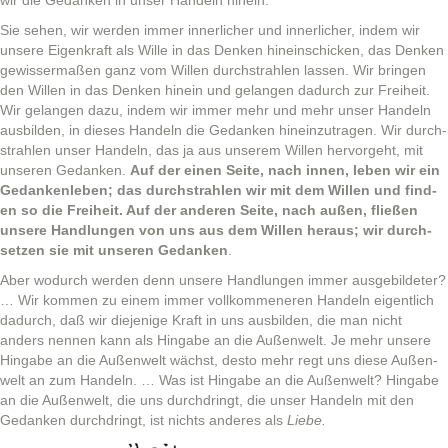
wir die Gedanken in unser Han­deln hinein.
Sie sehen, wir wer­den immer inner­lich­er und inner­lich­er, indem wir
unsere Eigenkraft als Wille in das Denken hinein­schick­en, das Denken
gewis­ser­maßen ganz vom Willen durch­strahlen lassen. Wir brin­gen
den Willen in das Denken hinein und gelan­gen dadurch zur Frei­heit.
Wir gelan­gen dazu, indem wir immer mehr und mehr unser Han­deln
aus­bilden, in dieses Han­deln die Gedanken hineinzu­tra­gen. Wir durch­
strahlen unser Han­deln, das ja aus unserem Willen her­vorge­ht, mit
unseren Gedanken.
Auf der einen Seite, nach innen, leben wir ein
Gedanken­leben; das durch­strahlen wir mit dem Willen und find­
en so die Frei­heit. Auf der anderen Seite, nach außen, fließen
unsere Hand­lun­gen von uns aus dem Willen her­aus; wir durch­
set­zen sie mit unseren Gedanken
.
Aber wodurch wer­den denn unsere Hand­lun­gen immer aus­ge­bilde­ter?
… Wir kom­men zu einem immer vol­lkommeneren Han­deln eigentlich
dadurch, daß wir diejenige Kraft in uns aus­bilden, die man nicht
anders nen­nen kann als Hingabe an die Außen­welt. Je mehr unsere
Hingabe an die Außen­welt wächst, desto mehr regt uns diese Außen­
welt an zum Han­deln. … Was ist Hingabe an die Außen­welt? Hingabe
an die Außen­welt, die uns durch­dringt, die unser Han­deln mit den
Gedanken durch­dringt, ist nichts anderes als
Liebe.